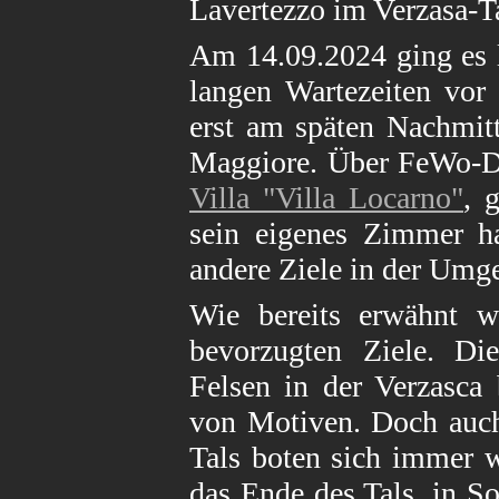
Lavertezzo im Verzasa-T
Am 14.09.2024 ging es l
langen Wartezeiten vor
erst am späten Nachmit
Maggiore. Über FeWo-Dir
Villa "Villa Locarno"
, 
sein eigenes Zimmer ha
andere Ziele in der Umge
Wie bereits erwähnt wa
bevorzugten Ziele. Di
Felsen in der Verzasca 
von Motiven. Doch auch
Tals boten sich immer 
das Ende des Tals, in S